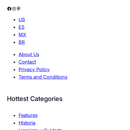
Facebook
Instagram
Pinterest
US
ES
MX
BR
About Us
Contact
Privacy Policy
Terms and Conditions
Hottest Categories
Features
Historia