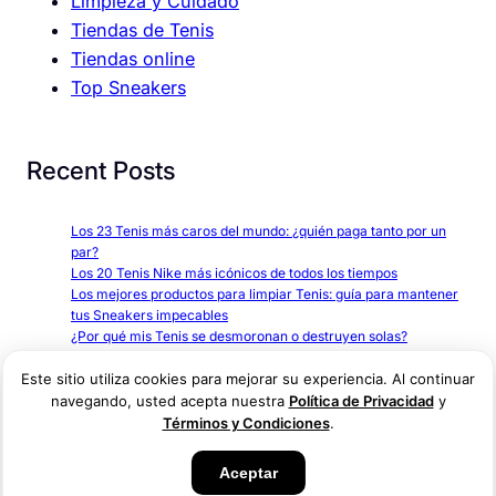
Limpieza y Cuidado
Tiendas de Tenis
Tiendas online
Top Sneakers
Recent Posts
Los 23 Tenis más caros del mundo: ¿quién paga tanto por un
par?
Los 20 Tenis Nike más icónicos de todos los tiempos
Los mejores productos para limpiar Tenis: guía para mantener
tus Sneakers impecables
¿Por qué mis Tenis se desmoronan o destruyen solas?
Comprenda la hidrólisis y cómo evitarla
¿Por qué mis Tenis blancos se ponen amarillas y cómo puedo
Este sitio utiliza cookies para mejorar su experiencia. Al continuar
evitarlo?
navegando, usted acepta nuestra
Política de Privacidad
y
Términos y Condiciones
.
Aceptar
© 2025
. All
90Sneakers
was created by someone